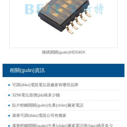
撥碼開關(guān)HDS40X
相關(guān)資訊
可調(diào)電阻電位器廠家有哪些品牌
3296電位器價(jià)格多少錢
貼片輕觸開關(guān)生產(chǎn)廠家電話
廣東可調(diào)電阻公司有幾家
廣東輕觸開關(guān)生產(chǎn)廠家電話號(hào)碼是多少