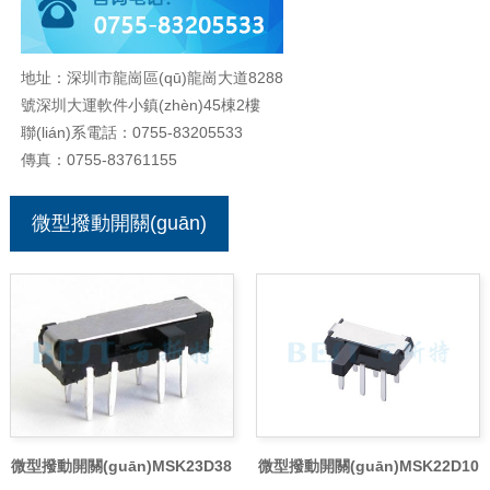
地址：深圳市龍崗區(qū)龍崗大道8288
號深圳大運軟件小鎮(zhèn)45棟2樓
聯(lián)系電話：0755-83205533
傳真：0755-83761155
微型撥動開關(guān)
微型撥動開關(guān)MSK23D38
微型撥動開關(guān)MSK22D10