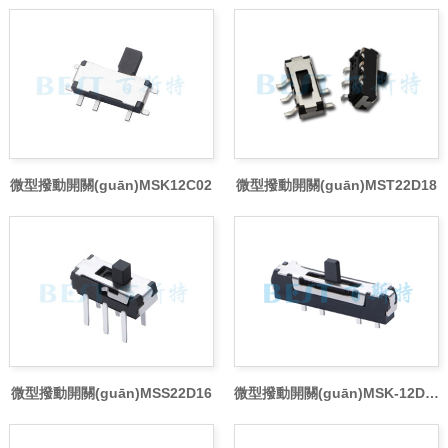
微型撥動開關(guān)MSK12C02
微型撥動開關(guān)MST22D18
微型撥動開關(guān)MSS22D16
微型撥動開關(guān)MSK-12D19A