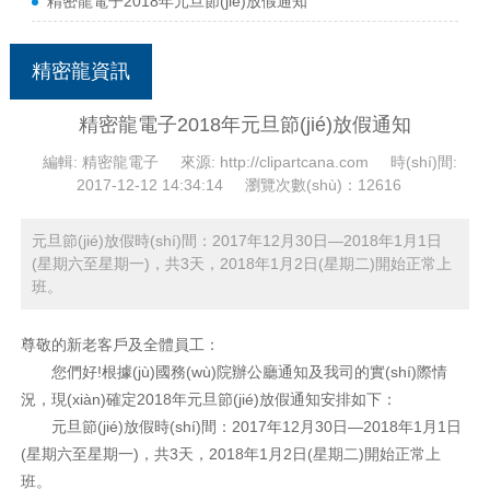
精密龍電子2018年元旦節(jié)放假通知
精密龍資訊
精密龍電子2018年元旦節(jié)放假通知
編輯: 精密龍電子
來源: http://clipartcana.com
時(shí)間:
2017-12-12 14:34:14
瀏覽次數(shù)：12616
元旦節(jié)放假時(shí)間：2017年12月30日—2018年1月1日
(星期六至星期一)，共3天，2018年1月2日(星期二)開始正常上
班。
尊敬的新老客戶及全體員工：
您們好!根據(jù)國務(wù)院辦公廳通知及我司的實(shí)際情
況，現(xiàn)確定2018年元旦節(jié)放假通知安排如下：
元旦節(jié)放假時(shí)間：2017年12月30日—2018年1月1日
(星期六至星期一)，共3天，2018年1月2日(星期二)開始正常上
班。