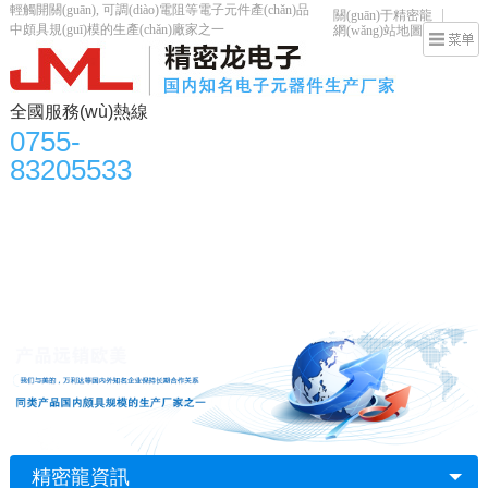
輕觸開關(guān), 可調(diào)電阻等電子元件產(chǎn)品
關(guān)于精密龍
中頗具規(guī)模的生產(chǎn)廠家之一
網(wǎng)站地圖
全國服務(wù)熱線
0755-
83205533
首頁
產(chǎn)品中心
電位器
可調(diào)電阻
輕觸開關(guān)
DC插座
資質(zhì)認(rèn)證
元器件資訊
聯(lián)系精密龍
精密龍資訊