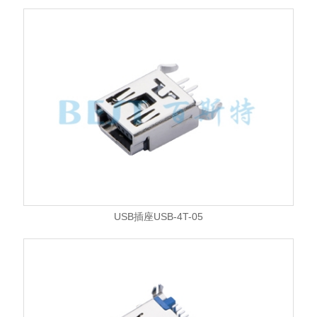
USB插座USB-4T-05