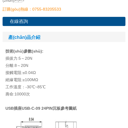
(zhǔn)。
訂購(gòu)熱線：0755-83205533
在線咨詢
產(chǎn)品介紹
技術(shù)參數(shù):
插拔力:5～20N
分離:8～20N
接觸電阻:≤0.04Ω
絕緣電阻:≥100MΩ
工作溫度：-30℃~85℃
壽命:10000次
USB插座USB-C-09 24PIN沉板參考圖紙