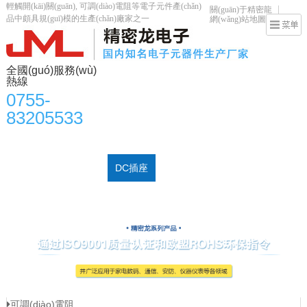
輕觸開(kāi)關(guān), 可調(diào)電阻等電子元件產(chǎn)
關(guān)于精密龍
品中頗具規(guī)模的生產(chǎn)廠家之一
網(wǎng)站地圖
全國(guó)服務(wù)
熱線
0755-
83205533
首頁(yè)
產(chǎn)品中心
電位器
可調(diào)電阻
輕觸開(kāi)關(guān)
DC插座
資質(zhì)認(rèn)證
元器件資訊
聯(lián)系精密龍
可調(diào)電阻