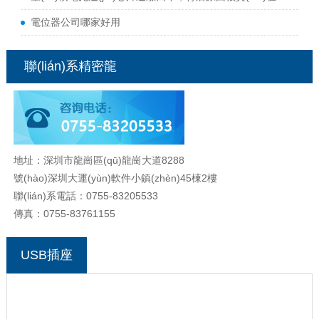
電位器公司哪家好用
聯(lián)系精密龍
地址：深圳市龍崗區(qū)龍崗大道8288
號(hào)深圳大運(yùn)軟件小鎮(zhèn)45棟2樓
聯(lián)系電話：0755-83205533
傳真：0755-83761155
USB插座